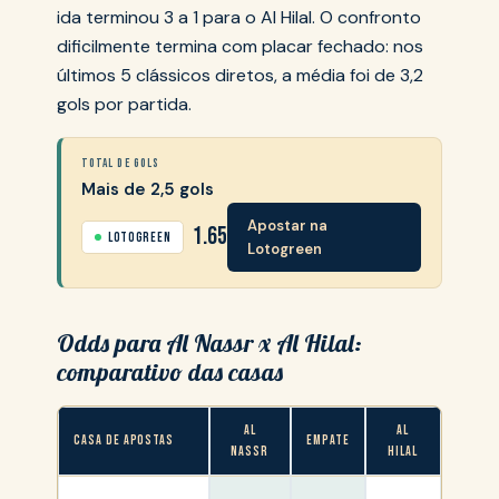
ida terminou 3 a 1 para o Al Hilal. O confronto
dificilmente termina com placar fechado: nos
últimos 5 clássicos diretos, a média foi de 3,2
gols por partida.
TOTAL DE GOLS
Mais de 2,5 gols
Apostar na
1.65
Lotogreen
Lotogreen
Odds para Al Nassr x Al Hilal:
comparativo das casas
AL
AL
CASA DE APOSTAS
EMPATE
NASSR
HILAL