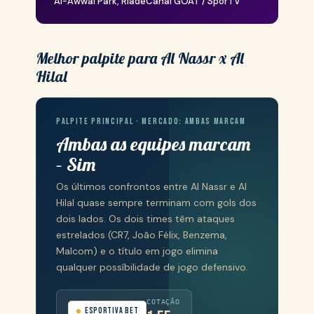
Al-Awwal Park, Riade
Canal GOAT / SporTV
Melhor palpite para Al Nassr x Al
Hilal
PALPITE PRINCIPAL · MERCADO: AMBAS MARCAM
Ambas as equipes marcam
– Sim
Os últimos confrontos entre Al Nassr e Al
Hilal quase sempre terminam com gols dos
dois lados. Os dois times têm ataques
estrelados (CR7, João Félix, Benzema,
Malcom) e o título em jogo elimina
qualquer possíbilidade de jogo defensivo.
COTAÇÃO
Esportiva Bet