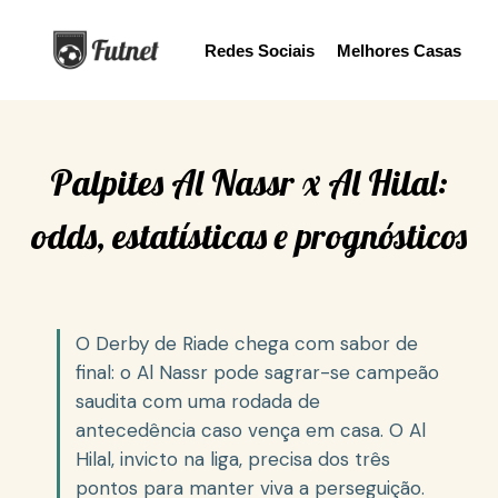
S
Redes Sociais
Melhores Casas
k
i
p
t
o
Palpites Al Nassr x Al Hilal:
c
odds, estatísticas e prognósticos
o
n
t
e
n
O Derby de Riade chega com sabor de
t
final: o Al Nassr pode sagrar-se campeão
saudita com uma rodada de
antecedência caso vença em casa. O Al
Hilal, invicto na liga, precisa dos três
pontos para manter viva a perseguição.