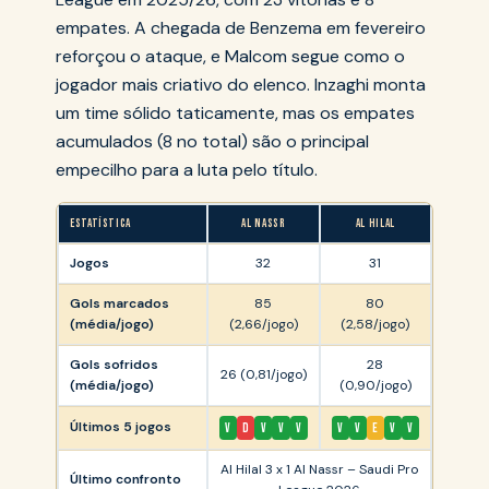
empates. A chegada de Benzema em fevereiro
reforçou o ataque, e Malcom segue como o
jogador mais criativo do elenco. Inzaghi monta
um time sólido taticamente, mas os empates
acumulados (8 no total) são o principal
empecilho para a luta pelo título.
ESTATÍSTICA
AL NASSR
AL HILAL
Jogos
32
31
Gols marcados
85
80
(média/jogo)
(2,66/jogo)
(2,58/jogo)
Gols sofridos
28
26 (0,81/jogo)
(média/jogo)
(0,90/jogo)
Últimos 5 jogos
V
D
V
V
V
V
V
E
V
V
Al Hilal 3 x 1 Al Nassr – Saudi Pro
Último confronto