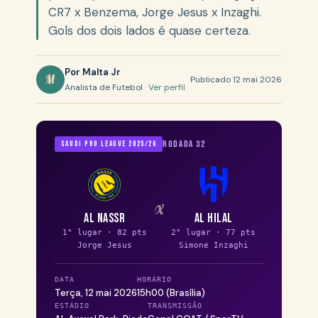
CR7 x Benzema, Jorge Jesus x Inzaghi.
Gols dos dois lados é quase certeza.
Por Malta Jr
M
Publicado 12 mai 2026
Analista de Futebol ·
Ver perfil
Rodada 32
Saudi Pro League 2025/26
x
Al Nassr
Al Hilal
1° lugar · 82 pts
2° lugar · 77 pts
Jorge Jesus
Simone Inzaghi
DATA
HORÁRIO
Terça, 12 mai 2026
15h00 (Brasília)
ESTÁDIO
TRANSMISSÃO