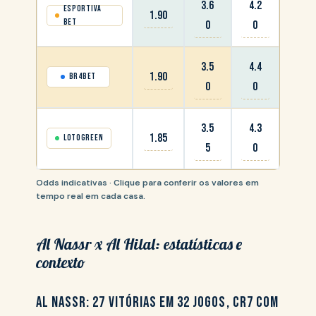
3.6
4.2
Esportiva
1.90
Bet
0
0
3.5
4.4
1.90
BR4Bet
0
0
3.5
4.3
1.85
Lotogreen
5
0
Odds indicativas · Clique para conferir os valores em
tempo real em cada casa.
Al Nassr x Al Hilal: estatísticas e
contexto
AL NASSR: 27 VITÓRIAS EM 32 JOGOS, CR7 COM