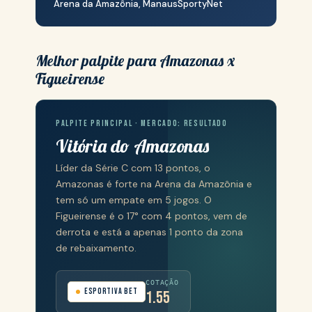
Arena da Amazônia, Manaus
SportyNet
Melhor palpite para Amazonas x
Figueirense
PALPITE PRINCIPAL · MERCADO: RESULTADO
Vitória do Amazonas
Líder da Série C com 13 pontos, o
Amazonas é forte na Arena da Amazônia e
tem só um empate em 5 jogos. O
Figueirense é o 17° com 4 pontos, vem de
derrota e está a apenas 1 ponto da zona
de rebaixamento.
COTAÇÃO
Esportiva Bet
1.55