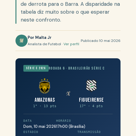
de derrota para o Barra. A disparidade na
tabela diz muito sobre o que esperar
neste confronto.
Por Malta Jr
M
Publicado 10 mai 2026
Analista de Futebol ·
Ver perfil
Rodada 6 · Brasileirão Série C
Série C 2026
x
Amazonas
Figueirense
1° · 13 pts
17° · 4 pts
DATA
HORÁRIO
Dom, 10 mai 2026
17h00 (Brasília)
ESTÁDIO
TRANSMISSÃO