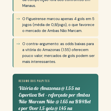
Manaus.
O Figueirense marcou apenas 4 gols em 5
jogos (média de 0,8/jogo), o que favorece
o mercado de Ambas Não Marcam.
O contra-argumento: as odds baixas para
a vitória do Amazonas (1.55) oferecem
pouco valor; mercados de gols podem ser
mais interessantes.
Resumo dos palpites
Vitória do Amazonas @ 1.55 na
Esportiva Bet – reforçado por Ambas
Não Marcam Não @ 1.65 na BR4Bet
e por Over 1,5 gols @ 1.45 na