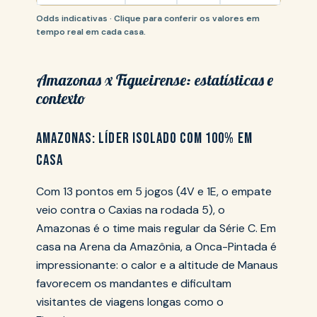
Odds indicativas · Clique para conferir os valores em
tempo real em cada casa.
Amazonas x Figueirense: estatísticas e
contexto
AMAZONAS: LÍDER ISOLADO COM 100% EM
CASA
Com 13 pontos em 5 jogos (4V e 1E, o empate
veio contra o Caxias na rodada 5), o
Amazonas é o time mais regular da Série C. Em
casa na Arena da Amazônia, a Onca-Pintada é
impressionante: o calor e a altitude de Manaus
favorecem os mandantes e dificultam
visitantes de viagens longas como o