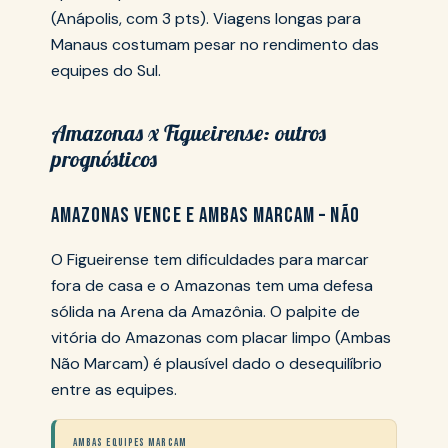
(Anápolis, com 3 pts). Viagens longas para
Manaus costumam pesar no rendimento das
equipes do Sul.
Amazonas x Figueirense: outros
prognósticos
AMAZONAS VENCE E AMBAS MARCAM – NÃO
O Figueirense tem dificuldades para marcar
fora de casa e o Amazonas tem uma defesa
sólida na Arena da Amazônia. O palpite de
vitória do Amazonas com placar limpo (Ambas
Não Marcam) é plausível dado o desequilíbrio
entre as equipes.
AMBAS EQUIPES MARCAM