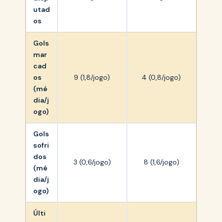
utad
os
Gols
mar
cad
os
9 (1,8/jogo)
4 (0,8/jogo)
(mé
dia/j
ogo)
Gols
sofri
dos
3 (0,6/jogo)
8 (1,6/jogo)
(mé
dia/j
ogo)
Últi