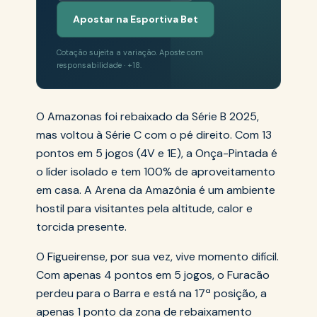
Apostar na Esportiva Bet
Cotação sujeita a variação. Aposte com
responsabilidade · +18.
O Amazonas foi rebaixado da Série B 2025,
mas voltou à Série C com o pé direito. Com 13
pontos em 5 jogos (4V e 1E), a Onça-Pintada é
o líder isolado e tem 100% de aproveitamento
em casa. A Arena da Amazônia é um ambiente
hostil para visitantes pela altitude, calor e
torcida presente.
O Figueirense, por sua vez, vive momento difícil.
Com apenas 4 pontos em 5 jogos, o Furacão
perdeu para o Barra e está na 17ª posição, a
apenas 1 ponto da zona de rebaixamento