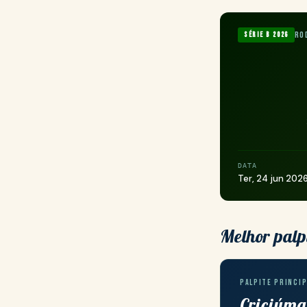
Ro
Série B 2026
DATA
Ter, 24 jun 202
Melhor palp
PALPITE PRINCIP
Criciúma