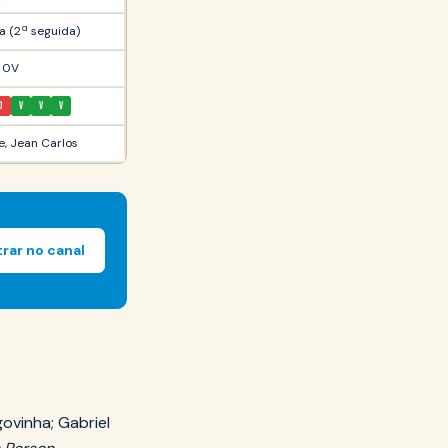
a (2ª seguida)
a 0V
D
V
V
V
e, Jean Carlos
trar no canal
govinha; Gabriel