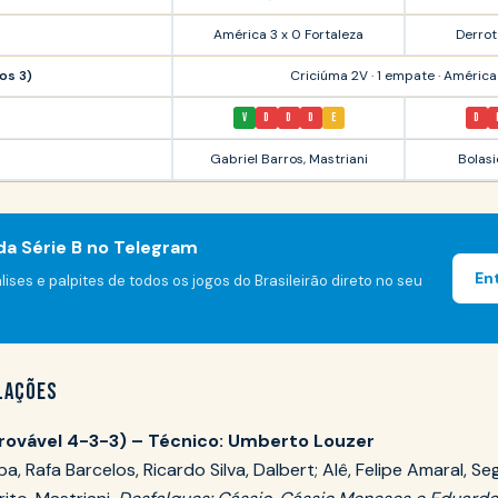
América 3 x 0 Fortaleza
Derrot
os 3)
Criciúma 2V · 1 empate · Améric
V
D
D
D
E
D
Gabriel Barros, Mastriani
Bolasi
da Série B no Telegram
En
ises e palpites de todos os jogos do Brasileirão direto no seu
LAÇÕES
ovável 4-3-3) – Técnico: Umberto Louzer
a, Rafa Barcelos, Ricardo Silva, Dalbert; Alê, Felipe Amaral, Se