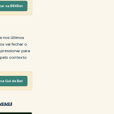
tar na BR4Bet
a nos últimos
s vai fechar o
 pressionar para
 pelo contexto
na Gol de Bet
casas