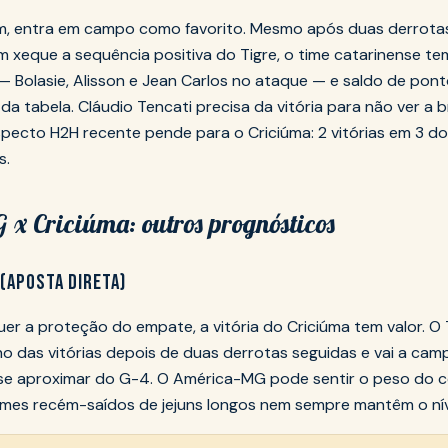
m, entra em campo como favorito. Mesmo após duas derrota
 xeque a sequência positiva do Tigre, o time catarinense te
 — Bolasie, Alisson e Jean Carlos no ataque — e saldo de po
da tabela. Cláudio Tencati precisa da vitória para não ver a 
specto H2H recente pende para o Criciúma: 2 vitórias em 3 do
s.
x Criciúma: outros prognósticos
(APOSTA DIRETA)
er a proteção do empate, a vitória do Criciúma tem valor. O 
o das vitórias depois de duas derrotas seguidas e vai a ca
 se aproximar do G-4. O América-MG pode sentir o peso do 
mes recém-saídos de jejuns longos nem sempre mantêm o nív