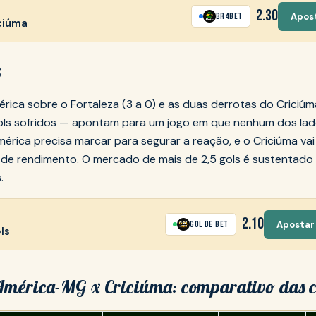
2.30
Apos
BR4Bet
iciúma
S
rica sobre o Fortaleza (3 a 0) e as duas derrotas do Criciúm
ls sofridos — apontam para um jogo em que nenhum dos lado
érica precisa marcar para segurar a reação, e o Criciúma vai
 de rendimento. O mercado de mais de 2,5 gols é sustentado
.
2.10
Apostar 
Gol de Bet
ls
mérica-MG x Criciúma: comparativo das 