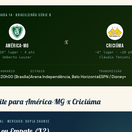
dada 14 · Brasileirão Série B
x
América-MG
Criciúma
20° lugar · 4 pts
~6° lugar · ~20 p
Umberto Louzer
Cláudio Tencati
HORÁRIO
ESTÁDIO
TRANSMISSÃO
6
20h00 (Brasília)
Arena Independência, Belo Horizonte
ESPN / Disney+
ite para América-MG x Criciúma
AL · MERCADO: DUPLA CHANCE
 ou Empate (X2)