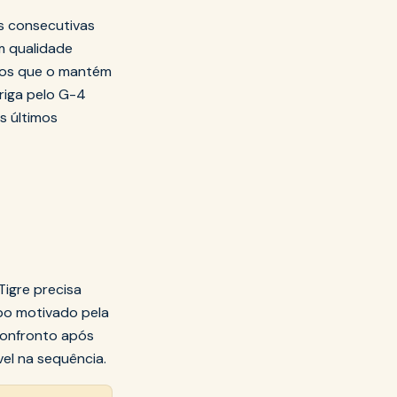
s consecutivas
m qualidade
ntos que o mantém
briga pelo G-4
s últimos
Tigre precisa
mpo motivado pela
confronto após
el na sequência.