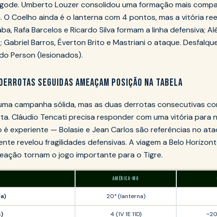
 Bigode. Umberto Louzer consolidou uma formação mais comp
. O Coelho ainda é o lanterna com 4 pontos, mas a vitória re
ba, Rafa Barcelos e Ricardo Silva formam a linha defensiva; Alê
 Gabriel Barros, Éverton Brito e Mastriani o ataque. Desfalque
o Person (lesionados).
 DERROTAS SEGUIDAS AMEAÇAM POSIÇÃO NA TABELA
 uma campanha sólida, mas as duas derrotas consecutivas co
ta. Cláudio Tencati precisa responder com uma vitória para 
o é experiente — Bolasie e Jean Carlos são referências no a
te revelou fragilidades defensivas. A viagem a Belo Horizont
eação tornam o jogo importante para o Tigre.
AMÉRICA-MG
da)
20° (lanterna)
s)
4 (1V 1E 11D)
~20