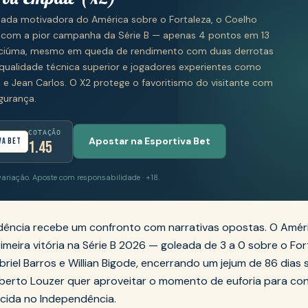
eada motivadora do América sobre o Fortaleza, o Coelho
e com a pior campanha da Série B — apenas 4 pontos em 13
iciúma, mesmo em queda de rendimento com duas derrotas
qualidade técnica superior e jogadores experientes como
on e Jean Carlos. O X2 protege o favoritismo do visitante com
gurança.
COTAÇÃO
Apostar na Esportiva Bet
va Bet
1.45
variação. Aposte com responsabilidade · +18.
dência recebe um confronto com narrativas opostas. O Amé
imeira vitória na Série B 2026 — goleada de 3 a 0 sobre o Fo
riel Barros e Willian Bigode, encerrando um jejum de 86 dias
rto Louzer quer aproveitar o momento de euforia para con
rcida no Independência.