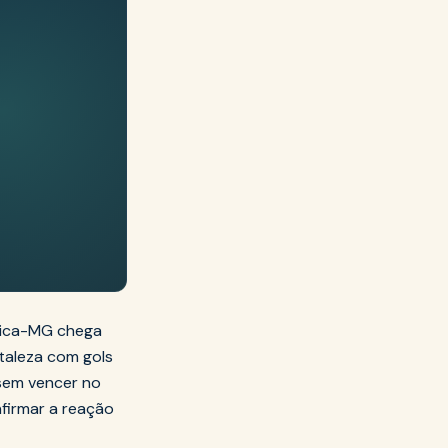
rica-MG chega
rtaleza com gols
 sem vencer no
firmar a reação