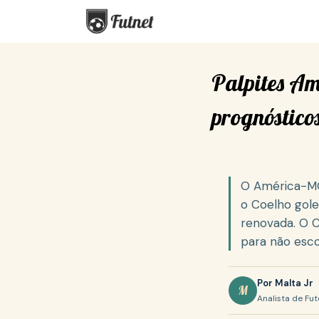
S
k
i
p
Palpites Amé
t
o
prognóstico
c
o
n
t
O América-MG 
e
o Coelho gole
n
renovada. O C
t
para não esco
Por Malta Jr
M
Analista de Fut