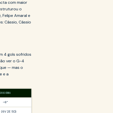
acta com maior
estruturou o
, Felipe Amaral e
s: Cássio, Cássio
m 4 gols sofridos
não ver o G-4
taque — mas o
e e a
CRICIÚMA
~6°
 (6V 2E 5D)