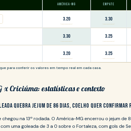
AMÉRICA-MG
EMPATE
3.20
3.30
3.30
3.25
3.20
3.25
lique para conferir os valores em tempo real em cada casa.
x Criciúma: estatísticas e contexto
LEADA QUEBRA JEJUM DE 86 DIAS, COELHO QUER CONFIRMAR
e chegou na 13ª rodada. O América-MG encerrou o jejum de 8
B com uma goleada de 3 a 0 sobre o Fortaleza, com gols de Se