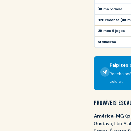
Última rodada
H2H recente (últim
Últimos 5 jogos
Artilheiros
Palpites 
Receba anál
celular.
PROVÁVEIS ESCA
América-MG (pr
Gustavo; Léo Alab