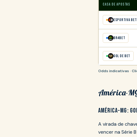
CASA DE APOSTAS
Esportiva Bet
BR4Bet
Gol de Bet
Odds indicativas · C
América-MG 
AMÉRICA-MG: GO
A virada de chav
vencer na Série 