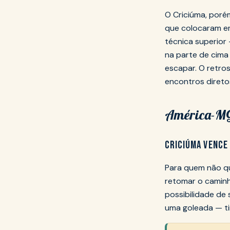
O Criciúma, poré
que colocaram em
técnica superior
na parte de cima 
escapar. O retro
encontros direto
América-MG 
CRICIÚMA VENCE 
Para quem não qu
retomar o caminh
possibilidade de
uma goleada — ti