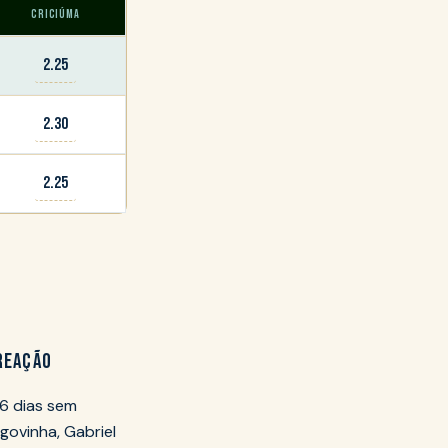
CRICIÚMA
2.25
2.30
2.25
 REAÇÃO
6 dias sem
govinha, Gabriel