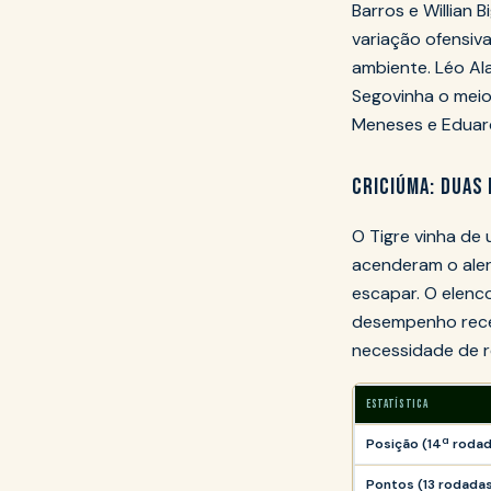
Barros e Willian
variação ofensiva
ambiente. Léo Ala
Segovinha o meio;
Meneses e Eduard
CRICIÚMA: DUAS
O Tigre vinha de
acenderam o aler
escapar. O elenc
desempenho recen
necessidade de r
ESTATÍSTICA
Posição (14ª roda
Pontos (13 rodada