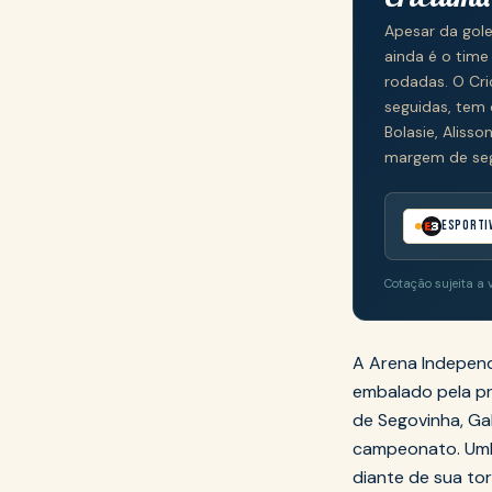
Apesar da gol
ainda é o tim
rodadas. O Cr
seguidas, tem 
Bolasie, Aliss
margem de se
Esporti
Cotação sujeita a 
A Arena Indepen
embalado pela pr
de Segovinha, Gab
campeonato. Umbe
diante de sua to