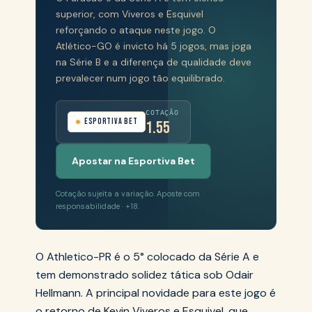
superior, com Viveros e Esquivel
reforçando o ataque neste jogo. O
Atlético-GO é invicto há 5 jogos, mas joga
na Série B e a diferença de qualidade deve
prevalecer num jogo tão equilibrado.
COTAÇÃO
Esportiva Bet
1.55
Apostar na Esportiva Bet
Cotação sujeita a variação. Aposte com
responsabilidade · +18.
O Athletico-PR é o 5° colocado da Série A e
tem demonstrado solidez tática sob Odair
Hellmann. A principal novidade para este jogo é
o retorno de Kevin Viveros e Esquivel, que