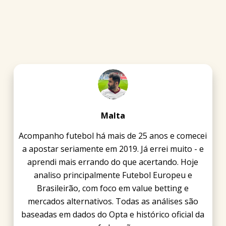
Malta
Acompanho futebol há mais de 25 anos e comecei
a apostar seriamente em 2019. Já errei muito - e
aprendi mais errando do que acertando. Hoje
analiso principalmente Futebol Europeu e
Brasileirão, com foco em value betting e
mercados alternativos. Todas as análises são
baseadas em dados do Opta e histórico oficial da