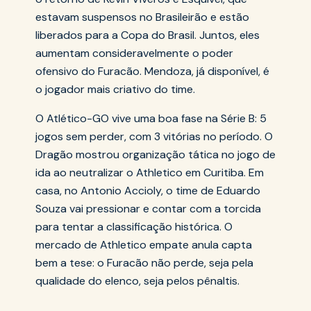
estavam suspensos no Brasileirão e estão
liberados para a Copa do Brasil. Juntos, eles
aumentam consideravelmente o poder
ofensivo do Furacão. Mendoza, já disponível, é
o jogador mais criativo do time.
O Atlético-GO vive uma boa fase na Série B: 5
jogos sem perder, com 3 vitórias no período. O
Dragão mostrou organização tática no jogo de
ida ao neutralizar o Athletico em Curitiba. Em
casa, no Antonio Accioly, o time de Eduardo
Souza vai pressionar e contar com a torcida
para tentar a classificação histórica. O
mercado de Athletico empate anula capta
bem a tese: o Furacão não perde, seja pela
qualidade do elenco, seja pelos pênaltis.