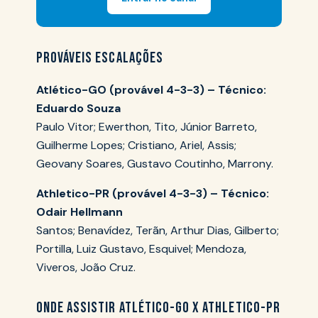
PROVÁVEIS ESCALAÇÕES
Atlético-GO (provável 4-3-3) – Técnico:
Eduardo Souza
Paulo Vitor; Ewerthon, Tito, Júnior Barreto,
Guilherme Lopes; Cristiano, Ariel, Assis;
Geovany Soares, Gustavo Coutinho, Marrony.
Athletico-PR (provável 4-3-3) – Técnico:
Odair Hellmann
Santos; Benavídez, Terãn, Arthur Dias, Gilberto;
Portilla, Luiz Gustavo, Esquivel; Mendoza,
Viveros, João Cruz.
ONDE ASSISTIR ATLÉTICO-GO X ATHLETICO-PR