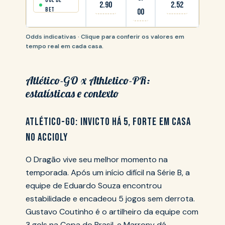
Gol de
2.90
2.52
Bet
00
Odds indicativas · Clique para conferir os valores em
tempo real em cada casa.
Atlético-GO x Athletico-PR:
estatísticas e contexto
ATLÉTICO-GO: INVICTO HÁ 5, FORTE EM CASA
NO ACCIOLY
O Dragão vive seu melhor momento na
temporada. Após um início difícil na Série B, a
equipe de Eduardo Souza encontrou
estabilidade e encadeou 5 jogos sem derrota.
Gustavo Coutinho é o artilheiro da equipe com
3 gols na Copa do Brasil, e Marrony dá