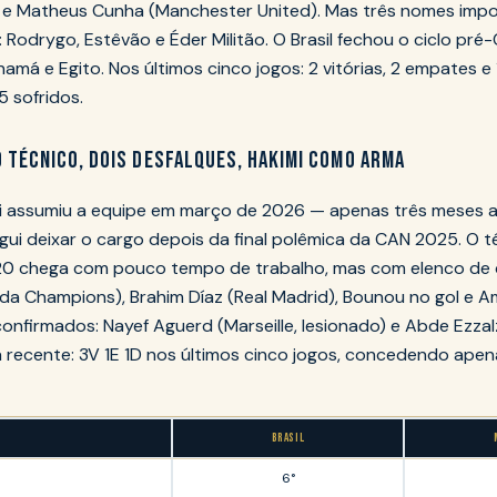
k e Matheus Cunha (Manchester United). Mas três nomes impo
: Rodrygo, Estêvão e Éder Militão. O Brasil fechou o ciclo pr
namá e Egito. Nos últimos cinco jogos: 2 vitórias, 2 empates e
5 sofridos.
 TÉCNICO, DOIS DESFALQUES, HAKIMI COMO ARMA
assumiu a equipe em março de 2026 — apenas três meses 
gui deixar o cargo depois da final polêmica da CAN 2025. O
0 chega com pouco tempo de trabalho, mas com elenco de q
a Champions), Brahim Díaz (Real Madrid), Bounou no gol e A
onfirmados: Nayef Aguerd (Marseille, lesionado) e Abde Ezzalzo
a recente: 3V 1E 1D nos últimos cinco jogos, concedendo apen
BRASIL
6°