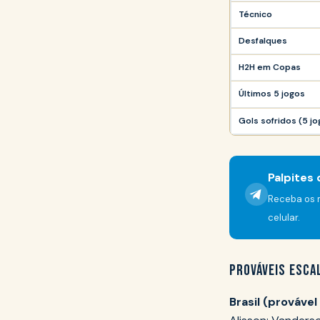
Técnico
Desfalques
H2H em Copas
Últimos 5 jogos
Gols sofridos (5 jo
Palpites
Receba os m
celular.
PROVÁVEIS ESCA
Brasil (provável