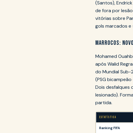
(Santos), Endric
de fora por lesão
vitórias sobre Pa
gols marcados e 
MARROCOS: NOVO
Mohamed Ouahbi 
após Walid Regra
do Mundial Sub-2
(PSG bicampeão d
Dois desfalques c
lesionado). Form
partida.
ESTATÍSTICA
Ranking FIFA