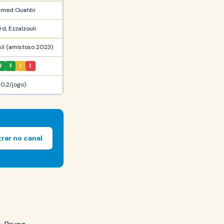
med Ouahbi
d, Ezzalzouli
sil (amistoso 2023)
V
V
E
D
(0,2/jogo)
trar no canal