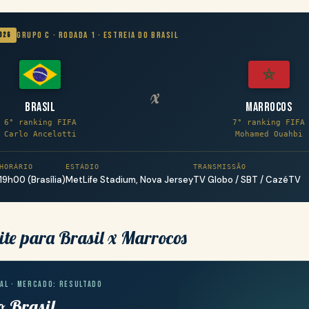
Grupo C · Rodada 1 · Estreia do Brasil
026
x
Brasil
Marrocos
6° ranking FIFA
7° ranking FIFA
Carlo Ancelotti
Mohamed Ouahbi
HORÁRIO
ESTÁDIO
TRANSMISSÃO
19h00 (Brasília)
MetLife Stadium, Nova Jersey
TV Globo / SBT / CazéTV
ite para Brasil x Marrocos
AL · MERCADO: RESULTADO
o Brasil