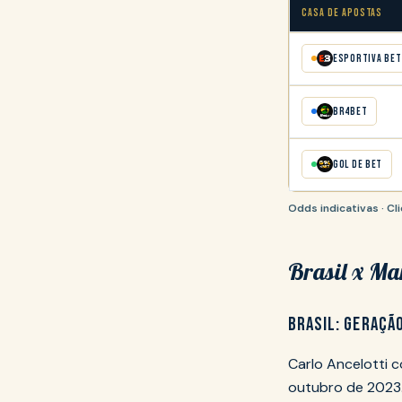
CASA DE APOSTAS
Esportiva Bet
BR4Bet
Gol de Bet
Odds indicativas · C
Brasil x Mar
BRASIL: GERAÇÃ
Carlo Ancelotti 
outubro de 2023.