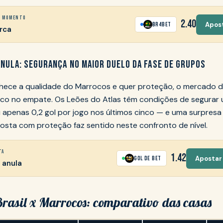
R MOMENTO
2.40
Apos
BR4Bet
arca
ANULA: SEGURANÇA NO MAIOR DUELO DA FASE DE GRUPOS
ece a qualidade do Marrocos e quer proteção, o mercado d
risco no empate. Os Leões do Atlas têm condições de segurar
apenas 0,2 gol por jogo nos últimos cinco — e uma surpresa
osta com proteção faz sentido neste confronto de nível.
TA
1.42
Apostar 
Gol de Bet
 anula
rasil x Marrocos: comparativo das casas