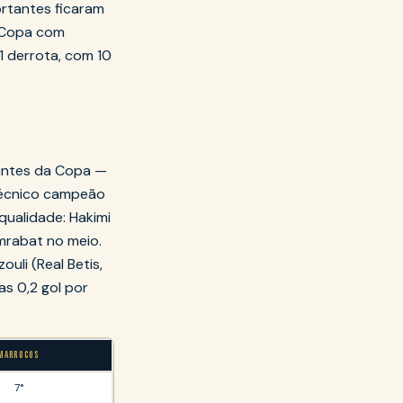
rtantes ficaram
é-Copa com
 1 derrota, com 10
antes da Copa —
 técnico campeão
ualidade: Hakimi
mrabat no meio.
uli (Real Betis,
as 0,2 gol por
MARROCOS
7°