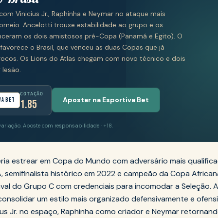
 com Vinicius Jr., Raphinha e Neymar no ataque mais
orneio. Ancelotti trouxe estabilidade ao grupo e os
nceram os dois amistosos pré-Copa (Panamá e Egito). O
l favorece o Brasil, que venceu as duas Copas que já
rocos. Os Lions do Atlas chegam com novo técnico e dois
 lesão.
COTAÇÃO
Apostar na Esportiva Bet
va Bet
1.85
variação. Aposte com responsabilidade · +18.
eria estrear em Copa do Mundo com adversário mais qualific
FA, semifinalista histórico em 2022 e campeão da Copa Africa
ival do Grupo C com credenciais para incomodar a Seleção. 
consolidar um estilo mais organizado defensivamente e ofen
cius Jr. no espaço, Raphinha como criador e Neymar retornand