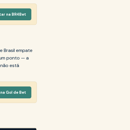
tar na BR4Bet
e Brasil empate
 um ponto — a
 não está
na Gol de Bet