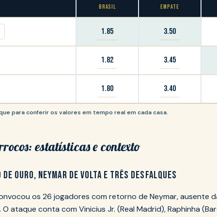
BRASIL
EMPATE
1.85
3.50
1.82
3.45
1.80
3.40
lique para conferir os valores em tempo real em cada casa.
rocos: estatísticas e contexto
O DE OURO, NEYMAR DE VOLTA E TRÊS DESFALQUES
convocou os 26 jogadores com retorno de Neymar, ausente 
 O ataque conta com Vinicius Jr. (Real Madrid), Raphinha (Ba