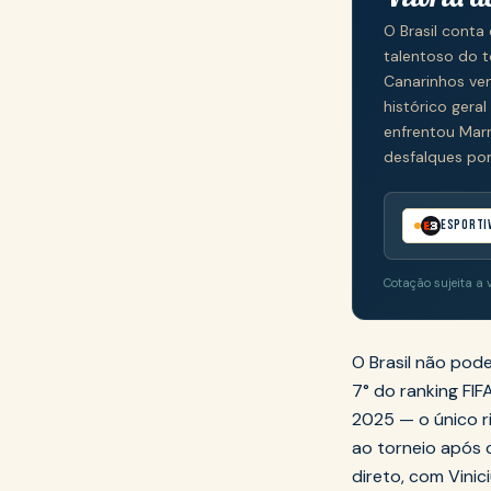
O Brasil conta
talentoso do t
Canarinhos ve
histórico gera
enfrentou Mar
desfalques por
Esporti
Cotação sujeita a 
O Brasil não pod
7° do ranking FI
2025 — o único r
ao torneio após 
direto, com Vini