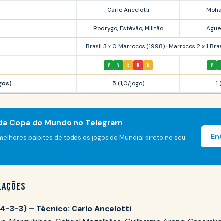
Carlo Ancelotti
Moha
Rodrygo, Estêvão, Militão
Aguer
Brasil 3 x 0 Marrocos (1998) · Marrocos 2 x 1 Bra
V
V
E
D
E
V
gos)
5 (1,0/jogo)
1 
 da Copa do Mundo no Telegram
En
elhores palpites de todos os jogos do Mundial direto no seu
LAÇÕES
 4-3-3) – Técnico: Carlo Ancelotti