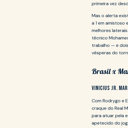
primeira vez des
Mas o alerta exis
a 1 em amistoso 
melhores laterai
técnico Mohamed
trabalho — e dois
vésperas do torn
Brasil x Mar
VINICIUS JR. M
Com Rodrygo e Es
craque do Real M
para atuar pela 
apetecido do jog