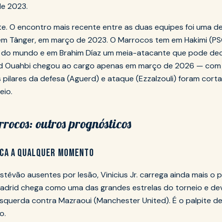
de 2023.
te. O encontro mais recente entre as duas equipes foi uma der
em Tânger, em março de 2023. O Marrocos tem em Hakimi (P
s do mundo e em Brahim Díaz um meia-atacante que pode decid
 Ouahbi chegou ao cargo apenas em março de 2026 — com
 pilares da defesa (Aguerd) e ataque (Ezzalzouli) foram cort
eio.
rocos: outros prognósticos
ARCA A QUALQUER MOMENTO
têvão ausentes por lesão, Vinicius Jr. carrega ainda mais o 
adrid chega como uma das grandes estrelas do torneio e dev
esquerda contra Mazraoui (Manchester United). É o palpite d
o.