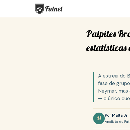
S
k
i
p
Palpites Br
t
o
estatísticas
c
o
n
t
A estreia do 
e
fase de grupos
n
Neymar, mas 
t
— o único due
Por Malta Jr
M
Analista de Fut