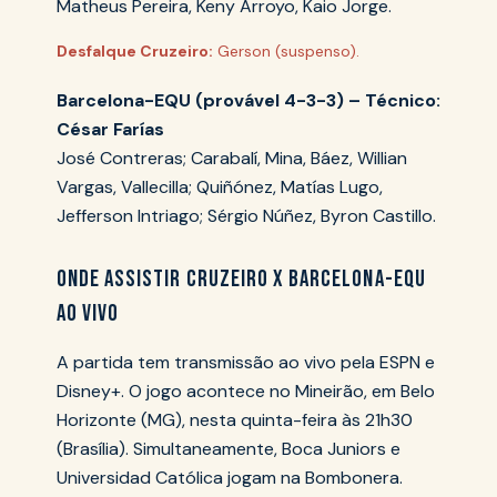
Matheus Pereira, Keny Arroyo, Kaio Jorge.
Desfalque Cruzeiro:
Gerson (suspenso).
Barcelona-EQU (provável 4-3-3) – Técnico:
César Farías
José Contreras; Carabalí, Mina, Báez, Willian
Vargas, Vallecilla; Quiñónez, Matías Lugo,
Jefferson Intriago; Sérgio Núñez, Byron Castillo.
ONDE ASSISTIR CRUZEIRO X BARCELONA-EQU
AO VIVO
A partida tem transmissão ao vivo pela ESPN e
Disney+. O jogo acontece no Mineirão, em Belo
Horizonte (MG), nesta quinta-feira às 21h30
(Brasília). Simultaneamente, Boca Juniors e
Universidad Católica jogam na Bombonera.