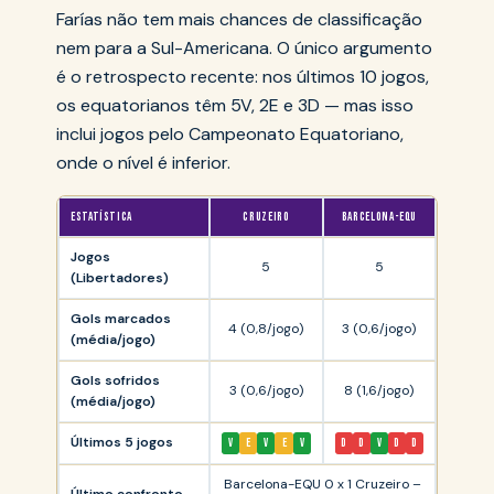
Farías não tem mais chances de classificação
nem para a Sul-Americana. O único argumento
é o retrospecto recente: nos últimos 10 jogos,
os equatorianos têm 5V, 2E e 3D — mas isso
inclui jogos pelo Campeonato Equatoriano,
onde o nível é inferior.
ESTATÍSTICA
CRUZEIRO
BARCELONA-EQU
Jogos
5
5
(Libertadores)
Gols marcados
4 (0,8/jogo)
3 (0,6/jogo)
(média/jogo)
Gols sofridos
3 (0,6/jogo)
8 (1,6/jogo)
(média/jogo)
Últimos 5 jogos
V
E
V
E
V
D
D
V
D
D
Barcelona-EQU 0 x 1 Cruzeiro –