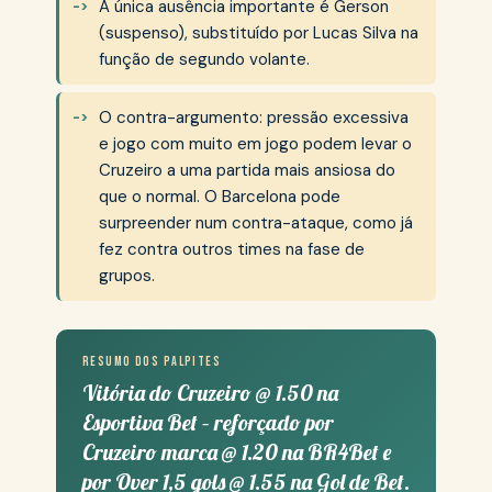
A única ausência importante é Gerson
(suspenso), substituído por Lucas Silva na
função de segundo volante.
O contra-argumento: pressão excessiva
e jogo com muito em jogo podem levar o
Cruzeiro a uma partida mais ansiosa do
que o normal. O Barcelona pode
surpreender num contra-ataque, como já
fez contra outros times na fase de
grupos.
Resumo dos palpites
Vitória do Cruzeiro @ 1.50 na
Esportiva Bet – reforçado por
Cruzeiro marca @ 1.20 na BR4Bet e
por Over 1,5 gols @ 1.55 na Gol de Bet.