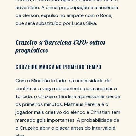
adversário. A única preocupação é a ausência
de Gerson, expulso no empate com o Boca,
que será substituído por Lucas Silva.
Cruzeiro x Barcelona-EQU: outros
prognósticos
CRUZEIRO MARCA NO PRIMEIRO TEMPO
Com o Mineirão lotado e a necessidade de
confirmar a vaga rapidamente para acalmar a
torcida, o Cruzeiro tenderá a pressionar desde
os primeiros minutos. Matheus Pereira é o
jogador mais criativo do elenco e Christian tem
marcado gols importantes. A probabilidade de
o Cruzeiro abrir o placar antes do intervalo é
alta.