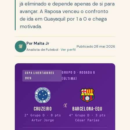
já eliminado e depende apenas de si para
avançar. A Raposa venceu o confronto
de ida em Guayaquil por 1 a 0 e chega
motivada.
Por Malta Jr
M
Publicado 28 mai 2026
Analista de Futebol ·
Ver perfil
Grupo D · Rodada 6
Copa Libertadores
2026
(última)
x
Cruzeiro
Barcelona-EQU
2° Grupo D · 8 pts
4° Grupo D · 3 pts
Artur Jorge
César Farías