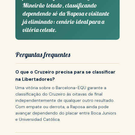
Mineirão lotado, classificando
dependendo só da Raposa e visitante
já eliminado: cenário ideal para a
vitória celeste.
Perguntas frequentes
O que o Cruzeiro precisa para se classificar
na Libertadores?
Uma vitória sobre o Barcelona-EQU garante a
classificação do Cruzeiro às oitavas de final
independentemente de qualquer outro resultado.
Com empate ou derrota, a Raposa ainda pode
avançar dependendo do placar entre Boca Juniors
e Universidad Católica.