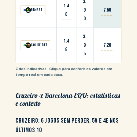
3.
1.4
9
7.50
BR4Bet
8
0
3.
1.4
9
7.20
Gol de Bet
8
5
Odds indicativas · Clique para conferir os valores em
tempo real em cada casa.
Cruzeiro x Barcelona-EQU: estatísticas
e contexto
CRUZEIRO: 6 JOGOS SEM PERDER, 5V E 4E NOS
ÚLTIMOS 10