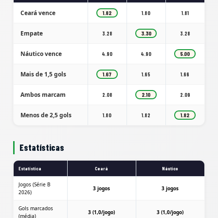
Ceará vence
1.82
1.80
1.81
Empate
3.28
3.30
3.28
Náutico vence
4.90
4.90
5.00
Mais de 1,5 gols
1.67
1.65
1.66
Ambos marcam
2.08
2.10
2.09
Menos de 2,5 gols
1.80
1.82
1.82
Estatísticas
Estatística
Ceará
Náutico
Jogos (Série B
3 jogos
3 jogos
2026)
Gols marcados
3 (1,0/jogo)
3 (1,0/jogo)
(média)