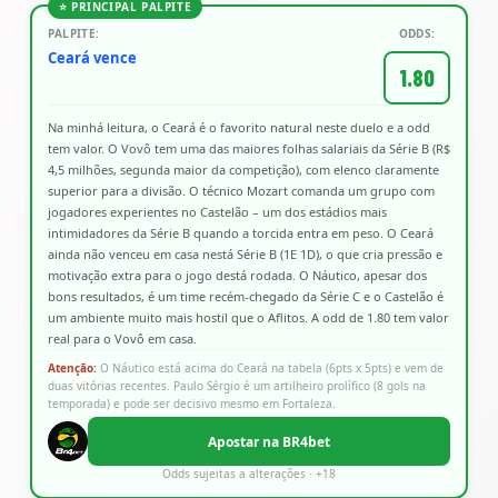
⭐ PRINCIPAL PALPITE
PALPITE:
ODDS:
Ceará vence
1.80
Na minhá leitura, o Ceará é o favorito natural neste duelo e a odd
tem valor. O Vovô tem uma das maiores folhas salariais da Série B (R$
4,5 milhões, segunda maior da competição), com elenco claramente
superior para a divisão. O técnico Mozart comanda um grupo com
jogadores experientes no Castelão – um dos estádios mais
intimidadores da Série B quando a torcida entra em peso. O Ceará
ainda não venceu em casa nestá Série B (1E 1D), o que cria pressão e
motivação extra para o jogo destá rodada. O Náutico, apesar dos
bons resultados, é um time recém-chegado da Série C e o Castelão é
um ambiente muito mais hostil que o Aflitos. A odd de 1.80 tem valor
real para o Vovô em casa.
Atenção:
O Náutico está acima do Ceará na tabela (6pts x 5pts) e vem de
duas vitórias recentes. Paulo Sérgio é um artilheiro prolífico (8 gols na
temporada) e pode ser decisivo mesmo em Fortaleza.
Apostar na BR4bet
Odds sujeitas a alterações · +18