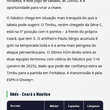
fortaleza, e este jogo de sábado, às 20h30, é a
oportunidade para virar a chave.
O Náutico chega em situação mais tranquila do que a
tabela pode sugerir. O Timbu, recém-chegado da Série C,
está na 5ª posição com 6 pontos – à frente do próprio
Ceará, que tem 5. O artilheiro Paulo Sérgio acumula 8
gols na temporada toda e é a arma mais perigosa do
ataque pernambucano. O último H2H direto entre as
duas equipes terminou com vitória do Náutico por 1×0
(janeiro de 2025), dado que pode dar confiança extra ao
Timbu para a partida em Fortaleza. A transmissão é pela
ESPN e Disney+.
Odds · Ceará x Náutico
Mercado
BR4bet
Esportiva
Lotogreen