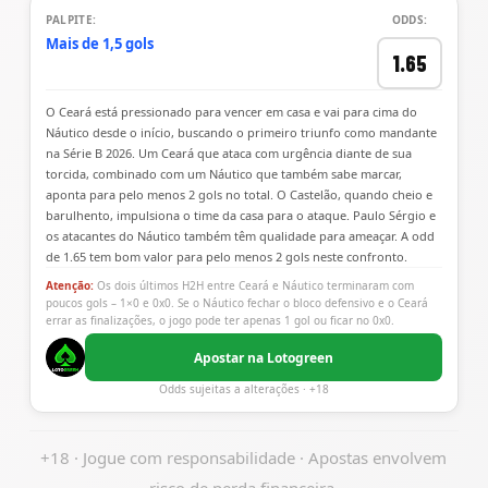
PALPITE:
ODDS:
Mais de 1,5 gols
1.65
O Ceará está pressionado para vencer em casa e vai para cima do
Náutico desde o início, buscando o primeiro triunfo como mandante
na Série B 2026. Um Ceará que ataca com urgência diante de sua
torcida, combinado com um Náutico que também sabe marcar,
aponta para pelo menos 2 gols no total. O Castelão, quando cheio e
barulhento, impulsiona o time da casa para o ataque. Paulo Sérgio e
os atacantes do Náutico também têm qualidade para ameaçar. A odd
de 1.65 tem bom valor para pelo menos 2 gols neste confronto.
Atenção:
Os dois últimos H2H entre Ceará e Náutico terminaram com
poucos gols – 1×0 e 0x0. Se o Náutico fechar o bloco defensivo e o Ceará
errar as finalizações, o jogo pode ter apenas 1 gol ou ficar no 0x0.
Apostar na Lotogreen
Odds sujeitas a alterações · +18
+18 · Jogue com responsabilidade · Apostas envolvem