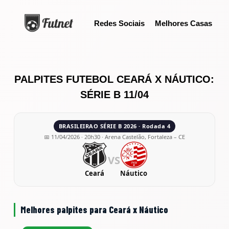
S
Redes Sociais
Melhores Casas
k
i
p
t
o
PALPITES FUTEBOL CEARÁ X NÁUTICO:
c
SÉRIE B 11/04
o
n
BRASILEIRAO SÉRIE B 2026 · Rodada 4
t
📅 11/04/2026 · 20h30 · Arena Castelão, Fortaleza – CE
e
n
VS
t
Ceará
Náutico
Melhores palpites para Ceará x Náutico