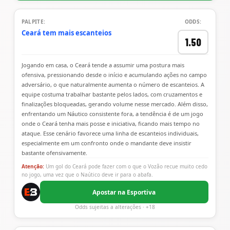
PALPITE:
ODDS:
Ceará tem mais escanteios
1.50
Jogando em casa, o Ceará tende a assumir uma postura mais
ofensiva, pressionando desde o início e acumulando ações no campo
adversário, o que naturalmente aumenta o número de escanteios. A
equipe costuma trabalhar bastante pelos lados, com cruzamentos e
finalizações bloqueadas, gerando volume nesse mercado. Além disso,
enfrentando um Náutico consistente fora, a tendência é de um jogo
onde o Ceará tenha mais posse e iniciativa, ficando mais tempo no
ataque. Esse cenário favorece uma linha de escanteios individuais,
especialmente em um confronto onde o mandante deve insistir
bastante ofensivamente.
Atenção:
Um gol do Ceará pode fazer com o que o Vozão recue muito cedo
no jogo, uma vez que o Naútico deve ir para o abafa.
Apostar na Esportiva
Odds sujeitas a alterações · +18