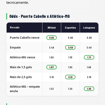
tecnicamente.
Odds · Puerto Cabello x Atlético-MG
Mercado
BR4bet
Esportiva
Lotogreen
Puerto Cabello vence
5.02
5.00
5.00
Empate
3.48
3.50
3.48
Atlético-MG vence
1.68
1.70
1.71
Mais de 1,5 gols
1.67
1.65
1.66
Mais de 2,5 gols
2.10
2.12
2.10
Atlético-MG – empate
1.33
1.35
1.35
anula