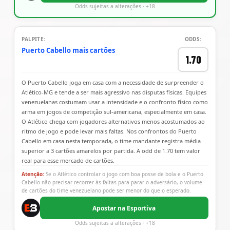
Odds sujeitas a alterações · +18
PALPITE:
ODDS:
Puerto Cabello mais cartões
1.70
O Puerto Cabello joga em casa com a necessidade de surpreender o
Atlético-MG e tende a ser mais agressivo nas disputas físicas. Equipes
venezuelanas costumam usar a intensidade e o confronto físico como
arma em jogos de competição sul-americana, especialmente em casa.
O Atlético chega com jogadores alternativos menos acostumados ao
ritmo de jogo e pode levar mais faltas. Nos confrontos do Puerto
Cabello em casa nesta temporada, o time mandante registra média
superior a 3 cartões amarelos por partida. A odd de 1.70 tem valor
real para esse mercado de cartões.
Atenção:
Se o Atlético controlar o jogo com boa posse de bola e o Puerto
Cabello não precisar recorrer às faltas para parar o adversário, o volume
de cartões do time venezuelano pode ser menor do que o esperado.
Apostar na Esportiva
Odds sujeitas a alterações · +18