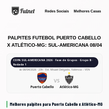
S
Redes Sociais
Melhores Casas
k
i
p
t
o
PALPITES FUTEBOL PUERTO CABELLO
c
X ATLÉTICO-MG: SUL-AMERICANA 08/04
o
n
COPA SUL-AMERICANA 2026 · Fase de Grupos · Grupo B ·
t
Rodada 1
e
📅 08/04/2026 · 23h · Est. Misael Delgado, Valencia – VEN
n
VS
t
Puerto Cabello
Atlético-MG
Melhores palpites para Puerto Cabello x Atlético-MG