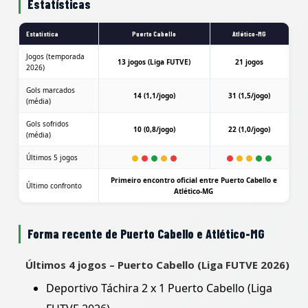
Estatísticas
Estatística
Puerto Cabello
Atlético-MG
Jogos (temporada
13 jogos (Liga FUTVE)
21 jogos
2026)
Gols marcados
14 (1,1/jogo)
31 (1,5/jogo)
(média)
Gols sofridos
10 (0,8/jogo)
22 (1,0/jogo)
(média)
Últimos 5 jogos
Primeiro encontro oficial entre Puerto Cabello e
Último confronto
Atlético-MG
Forma recente de Puerto Cabello e Atlético-MG
Últimos 4 jogos – Puerto Cabello (Liga FUTVE 2026)
Deportivo Táchira 2 x 1 Puerto Cabello (Liga