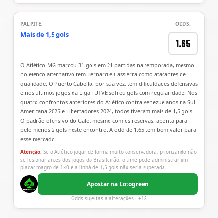
PALPITE:
ODDS:
Mais de 1,5 gols
1.65
O Atlético-MG marcou 31 gols em 21 partidas na temporada, mesmo
no elenco alternativo tem Bernard e Cassierra como atacantes de
qualidade. O Puerto Cabello, por sua vez, tem dificuldades defensivas
e nos últimos jogos da Liga FUTVE sofreu gols com regularidade. Nos
quatro confrontos anteriores do Atlético contra venezuelanos na Sul-
Americana 2025 e Libertadores 2024, todos tiveram mais de 1,5 gols.
O padrão ofensivo do Galo, mesmo com os reservas, aponta para
pelo menos 2 gols neste encontro. A odd de 1.65 tem bom valor para
esse mercado.
Atenção:
Se o Atlético jogar de forma muito conservadora, priorizando não
se lesionar antes dos jogos do Brasileirão, o time pode administrar um
placar magro de 1×0 e a linhá de 1,5 gols não seria superada.
Apostar na Lotogreen
Odds sujeitas a alterações · +18