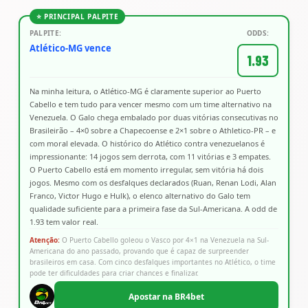
⭐ PRINCIPAL PALPITE
PALPITE:
ODDS:
Atlético-MG vence
1.93
Na minha leitura, o Atlético-MG é claramente superior ao Puerto
Cabello e tem tudo para vencer mesmo com um time alternativo na
Venezuela. O Galo chega embalado por duas vitórias consecutivas no
Brasileirão – 4×0 sobre a Chapecoense e 2×1 sobre o Athletico-PR – e
com moral elevada. O histórico do Atlético contra venezuelanos é
impressionante: 14 jogos sem derrota, com 11 vitórias e 3 empates.
O Puerto Cabello está em momento irregular, sem vitória há dois
jogos. Mesmo com os desfalques declarados (Ruan, Renan Lodi, Alan
Franco, Victor Hugo e Hulk), o elenco alternativo do Galo tem
qualidade suficiente para a primeira fase da Sul-Americana. A odd de
1.93 tem valor real.
Atenção:
O Puerto Cabello goleou o Vasco por 4×1 na Venezuela na Sul-
Americana do ano passado, provando que é capaz de surpreender
brasileiros em casa. Com cinco desfalques importantes no Atlético, o time
pode ter dificuldades para criar chances e finalizar.
Apostar na BR4bet