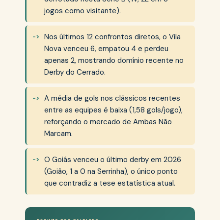
jogos como visitante).
Nos últimos 12 confrontos diretos, o Vila
Nova venceu 6, empatou 4 e perdeu
apenas 2, mostrando domínio recente no
Derby do Cerrado.
A média de gols nos clássicos recentes
entre as equipes é baixa (1,58 gols/jogo),
reforçando o mercado de Ambas Não
Marcam.
O Goiás venceu o último derby em 2026
(Goião, 1 a 0 na Serrinha), o único ponto
que contradiz a tese estatística atual.