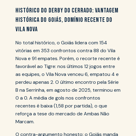
HISTÓRICO DO DERBY DO CERRADO: VANTAGEM
HISTÓRICA DO GOIÁS, DOMÍNIO RECENTE DO
VILA NOVA
No total histórico, o Goiás lidera com 154
vitórias em 353 confrontos contra 88 do Vila
Nova e 91 empates. Porém, o recorte recente é
favorável ao Tigre: nos últimos 12 jogos entre
as equipes, o Vila Nova venceu 6, empatou 4 e
perdeu apenas 2. O último encontro pela Série
B na Serrinha, em agosto de 2025, terminou em
0 a 0. A média de gols nos confrontos
recentes é baixa (1,58 por partida), o que
reforça a tese do mercado de Ambas Não
Marcam.
O contra-argumento honesto: o Goiás manda