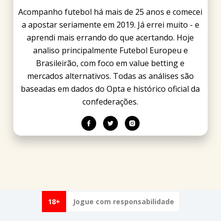
Acompanho futebol há mais de 25 anos e comecei
a apostar seriamente em 2019. Já errei muito - e
aprendi mais errando do que acertando. Hoje
analiso principalmente Futebol Europeu e
Brasileirão, com foco em value betting e
mercados alternativos. Todas as análises são
baseadas em dados do Opta e histórico oficial da
confederações.
18+
Jogue com responsabilidade