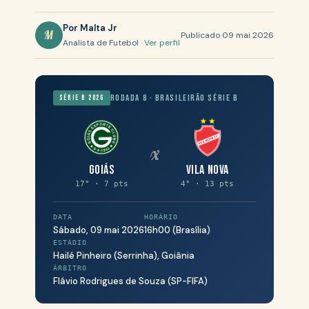
Por Malta Jr
M
Publicado 09 mai 2026
Analista de Futebol ·
Ver perfil
Rodada 8 · Brasileirão Série B
Série B 2026
x
Goiás
Vila Nova
17° · 7 pts
4° · 13 pts
DATA
HORÁRIO
Sábado, 09 mai 2026
16h00 (Brasília)
ESTÁDIO
Hailé Pinheiro (Serrinha), Goiânia
ÁRBITRO
Flávio Rodrigues de Souza (SP-FIFA)