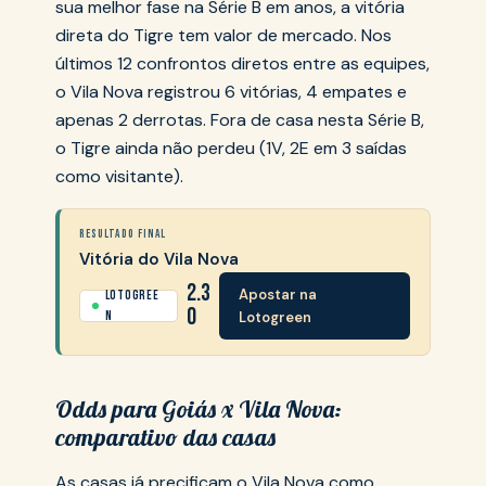
sua melhor fase na Série B em anos, a vitória
direta do Tigre tem valor de mercado. Nos
últimos 12 confrontos diretos entre as equipes,
o Vila Nova registrou 6 vitórias, 4 empates e
apenas 2 derrotas. Fora de casa nesta Série B,
o Tigre ainda não perdeu (1V, 2E em 3 saídas
como visitante).
RESULTADO FINAL
Vitória do Vila Nova
2.3
Apostar na
Lotogree
0
n
Lotogreen
Odds para Goiás x Vila Nova:
comparativo das casas
As casas já precificam o Vila Nova como