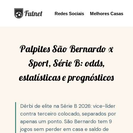
S
Redes Sociais
Melhores Casas
k
i
p
t
o
Palpites São Bernardo x
c
Sport, Série B: odds,
o
n
estatísticas e prognósticos
t
e
n
t
Dérbi de elite na Série B 2026: vice-líder
contra terceiro colocado, separados por
apenas um ponto. São Bernardo tem 9
jogos sem perder em casa e saldo de