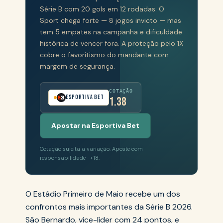
Série B com 20 gols em 12 rodadas. O
Sport chega forte — 8 jogos invicto — mas
tem 5 empates na campanha e dificuldade
histórica de vencer fora. A proteção pelo 1X
cobre o favoritismo do mandante com
margem de segurança.
COTAÇÃO
Esportiva Bet
1.38
Apostar na Esportiva Bet
Cotação sujeita a variação. Aposte com
responsabilidade · +18.
O Estádio Primeiro de Maio recebe um dos
confrontos mais importantes da Série B 2026.
São Bernardo, vice-líder com 24 pontos, e