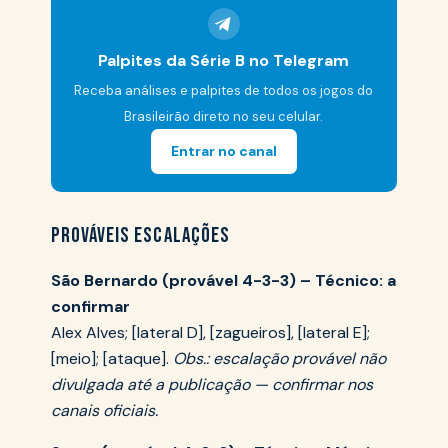
Palpites da Série B no Telegram
Receba análises e palpites de todos os jogos do
Brasileirão direto no seu celular.
Entrar no canal
PROVÁVEIS ESCALAÇÕES
São Bernardo (provável 4-3-3) – Técnico: a
confirmar
Alex Alves; [lateral D], [zagueiros], [lateral E];
[meio]; [ataque].
Obs.: escalação provável não
divulgada até a publicação — confirmar nos
canais oficiais.