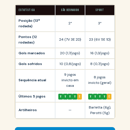
ESTATÍSTICA
SÃO BERNARDO
SPORT
Posição (13ª
2°
3°
rodada)
Pontos (12
24 (7V 3E 2D)
23 (6V 5E 1D)
rodadas)
Gols marcados
20 (1,7/jogo)
16 (1,3/jogo)
Gols sofridos
10 (0,8/jogo)
8 (0,7/jogo)
9 jogos
8 jogos
Sequência atual
invicto em
invicto (geral)
casa
Últimos 5 jogos
V
V
V
V
E
V
V
V
V
E
Barletta (6g),
Artilheiros
—
Perotti (5g)