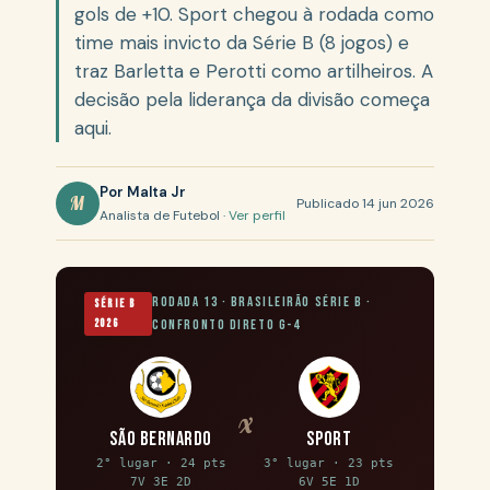
gols de +10. Sport chegou à rodada como
time mais invicto da Série B (8 jogos) e
traz Barletta e Perotti como artilheiros. A
decisão pela liderança da divisão começa
aqui.
Por Malta Jr
M
Publicado 14 jun 2026
Analista de Futebol ·
Ver perfil
Rodada 13 · Brasileirão Série B ·
Série B
2026
Confronto direto G-4
x
São Bernardo
Sport
2° lugar · 24 pts
3° lugar · 23 pts
7V 3E 2D
6V 5E 1D