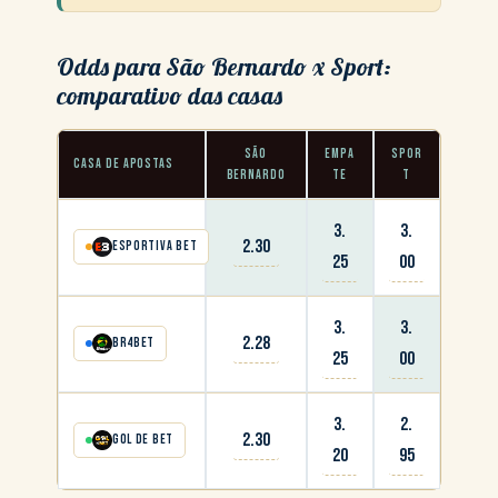
Odds para São Bernardo x Sport:
comparativo das casas
SÃO
EMPA
SPOR
CASA DE APOSTAS
BERNARDO
TE
T
3.
3.
2.30
Esportiva Bet
25
00
3.
3.
2.28
BR4Bet
25
00
3.
2.
2.30
Gol de Bet
20
95